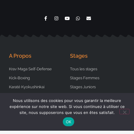
A Propos
Stages
Krav Maga Self-Defense
Tous les stages
Kick-Boxing
Stages Femmes
Karaté Kyokushinkai
Stages Juniors
Tai Chi et Qi Qong
Stages finis
Nous utilisons des cookies pour vous garantir la meilleure
Demander un cours particulier
Demander un stage
expérience sur notre site web. Si vous continuez à utiliser ce
site, nous supposerons que vous en êtes satisfait.
OK
Réseaux Sociaux
Liens Utiles