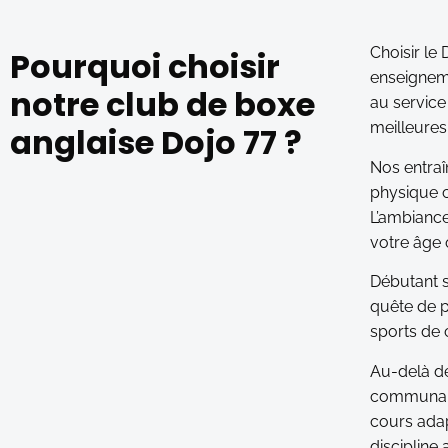
Choisir le
Pourquoi choisir
enseignem
notre club de boxe
au service
meilleures
anglaise Dojo 77 ?
Nos entraî
physique c
L’ambiance 
votre âge 
Débutant s
quête de p
sports de 
Au-delà de
communauté
cours ada
discipline