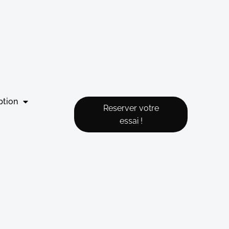
ption
Reserver votre
essai !