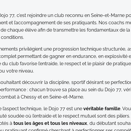
 Dojo 77, c’est rejoindre un club reconnu en Seine-et-Marne po
ent et l’accompagnement de ses pratiquants. Nos coachs met
 de chaque élève afin de transmettre les fondamentaux de la
 conditions.
nements privilégient une progression technique structurée, as
omplet permettant de gagner en endurance, en explosivité et 
du club favorise l’entraide, le respect et le plaisir de pratiqu
ou votre niveau.
ouhaitant découvrir la discipline, sportif désirant se perfect
erformance : chacun trouve sa place au sein du Dojo 77, vér
combat à Chessy et en Seine-et-Marne.
 l’aspect technique, le Dojo 77 est une
véritable famille
. Vo
 soudée où l’entraide et le respect mutuel sont des piliers
ptés à
tous les âges et tous les niveaux
, du débutant souhai
 au pratiquant confirmé cherchant à perfectionner ses compé