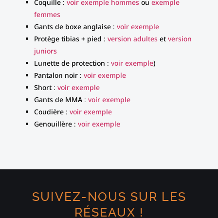
Coquille :
voir exemple hommes
ou
exemple
femmes
Gants de boxe anglaise :
voir exemple
Protège tibias + pied :
version adultes
et
version
juniors
Lunette de protection :
voir exemple
)
Pantalon noir :
voir exemple
Short :
voir exemple
Gants de MMA :
voir exemple
Coudière :
voir exemple
Genouillère :
voir exemple
SUIVEZ-NOUS SUR LES
RÉSEAUX !