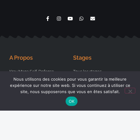
A Propos
Stages
Krav Maga Self-Defense
Tous les stages
Nous utilisons des cookies pour vous garantir la meilleure
Kick-Boxing
Stages Femmes
expérience sur notre site web. Si vous continuez à utiliser ce
Karaté Kyokushinkai
Stages Juniors
site, nous supposerons que vous en êtes satisfait.
Tai Chi et Qi Qong
Stages finis
OK
Demander un cours particulier
Demander un stage
Réseaux Sociaux
Liens Utiles