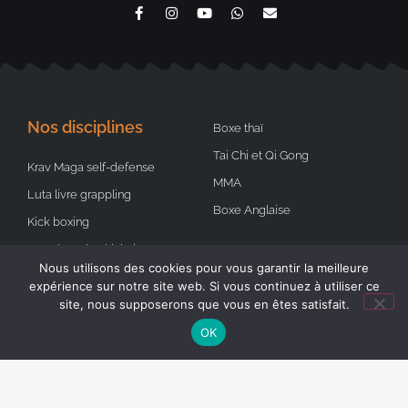
Nos disciplines
Boxe thaï
Tai Chi et Qi Gong
Krav Maga self-defense
MMA
Luta livre grappling
Boxe Anglaise
Kick boxing
Karaté Kyokushinkai
Nous utilisons des cookies pour vous garantir la meilleure
Jiu-Jitsu Brésilien
expérience sur notre site web. Si vous continuez à utiliser ce
site, nous supposerons que vous en êtes satisfait.
OK
Accès rapides
Autres liens
Coachs et formateurs
RGPD et mentions légales