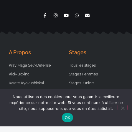
A Propos
Stages
Krav Maga Self-Defense
Tous les stages
Kick-Boxing
Stages Femmes
Karaté Kyokushinkai
Stages Juniors
Tai Chi et Qi Qong
Stages finis
Nous utilisons des cookies pour vous garantir la meilleure
Demander un cours particulier
Demander un stage
expérience sur notre site web. Si vous continuez à utiliser ce
site, nous supposerons que vous en êtes satisfait.
OK
Réseaux Sociaux
Liens Utiles