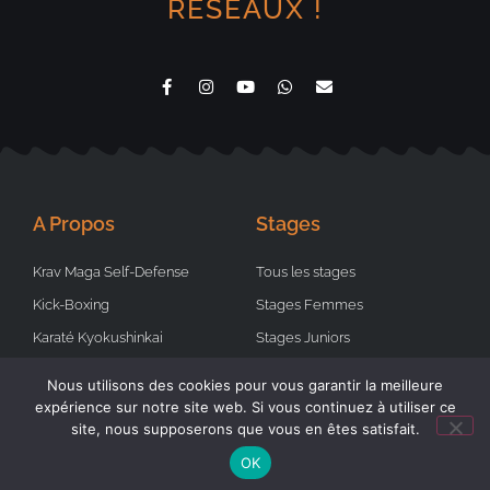
RÉSEAUX !
A Propos
Stages
Krav Maga Self-Defense
Tous les stages
Kick-Boxing
Stages Femmes
Karaté Kyokushinkai
Stages Juniors
Tai Chi et Qi Qong
Stages finis
Nous utilisons des cookies pour vous garantir la meilleure
Demander un cours particulier
Demander un stage
expérience sur notre site web. Si vous continuez à utiliser ce
site, nous supposerons que vous en êtes satisfait.
OK