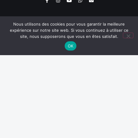
Nous utilisons des cookies pour vous garantir la meilleure
expérience sur notre site web. Si vous continuez à utiliser ce
site, nous supposerons que vous en êtes satisfait.
Nos disciplines
Boxe thaï
OK
Tai Chi et Qi Gong
Krav Maga self-defense
MMA
Luta livre grappling
Boxe Anglaise
Kick boxing
Karaté Kyokushinkai
Jiu-Jitsu Brésilien
Accès rapides
Autres liens
Coachs et formateurs
RGPD et mentions légales