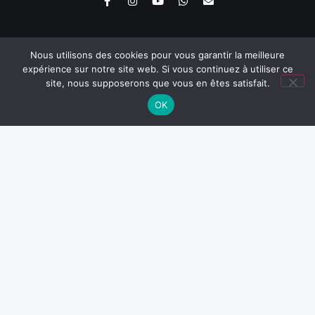
Nous utilisons des cookies pour vous garantir la meilleure
expérience sur notre site web. Si vous continuez à utiliser ce
site, nous supposerons que vous en êtes satisfait.
Nos disciplines
Boxe thaï
OK
Tai Chi et Qi Gong
Krav Maga self-defense
MMA
Luta livre grappling
Boxe Anglaise
Kick boxing
Karaté Kyokushinkai
Jiu-Jitsu Brésilien
Accès rapides
Autres liens
Coachs et formateurs
RGPD et mentions légales